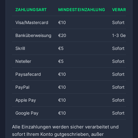
ZAHLUNGSART
MINDESTEINZAHLUNG
VERARBEIT
Visa/Mastercard
€10
Sofort
Banküberweisung
€20
1-3 Geschäf
Skrill
€5
Sofort
Neteller
€5
Sofort
Paysafecard
€10
Sofort
PayPal
€10
Sofort
Apple Pay
€10
Sofort
Google Pay
€10
Sofort
Alle Einzahlungen werden sicher verarbeitet und
sofort Ihrem Konto gutgeschrieben, außer