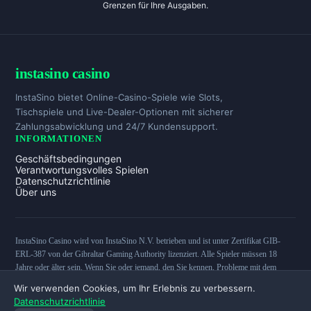
Grenzen für Ihre Ausgaben.
instasino casino
InstaSino bietet Online-Casino-Spiele wie Slots,
Tischspiele und Live-Dealer-Optionen mit sicherer
Zahlungsabwicklung und 24/7 Kundensupport.
INFORMATIONEN
Geschäftsbedingungen
Verantwortungsvolles Spielen
Datenschutzrichtlinie
Über uns
InstaSino Casino wird von InstaSino N.V. betrieben und ist unter Zertifikat GIB-
ERL-387 von der Gibraltar Gaming Authority lizenziert. Alle Spieler müssen 18
Jahre oder älter sein. Wenn Sie oder jemand, den Sie kennen, Probleme mit dem
Glücksspiel haben, kontaktieren Sie bitte die National Problem Gambling Helpline
Wir verwenden Cookies, um Ihr Erlebnis zu verbessern.
unter 1-800-522-4700.
Datenschutzrichtlinie
© 2024 InstaSino Casino. Alle Rechte vorbehalten.