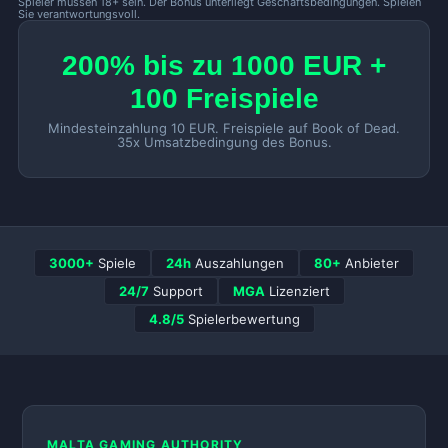
Spieler müssen 18+ sein. Der Bonus unterliegt Geschäftsbedingungen. Spielen
Sie verantwortungsvoll.
200% bis zu 1000 EUR +
100 Freispiele
Mindesteinzahlung 10 EUR. Freispiele auf Book of Dead.
35x Umsatzbedingung des Bonus.
3000+
Spiele
24h
Auszahlungen
80+
Anbieter
24/7
Support
MGA
Lizenziert
4.8/5
Spielerbewertung
MALTA GAMING AUTHORITY