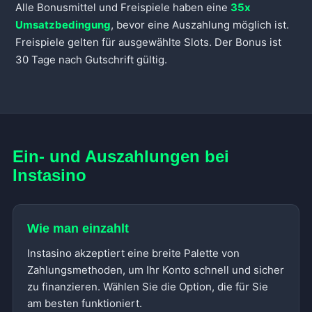
Alle Bonusmittel und Freispiele haben eine
35x
Umsatzbedingung
, bevor eine Auszahlung möglich ist.
Freispiele gelten für ausgewählte Slots. Der Bonus ist
30 Tage nach Gutschrift gültig.
Ein- und Auszahlungen bei
Instasino
Wie man einzahlt
Instasino akzeptiert eine breite Palette von
Zahlungsmethoden, um Ihr Konto schnell und sicher
zu finanzieren. Wählen Sie die Option, die für Sie
am besten funktioniert.