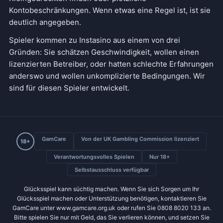
Kontobeschränkungen. Wenn etwas eine Regel ist, ist sie
deutlich angegeben.
Spieler kommen zu Instasino aus einem von drei
Gründen: Sie schätzen Geschwindigkeit, wollen einen
lizenzierten Betreiber, oder hatten schlechte Erfahrungen
anderswo und wollen unkomplizierte Bedingungen. Wir
sind für diesen Spieler entwickelt.
GamCare
Von der UK Gambling Commission lizenziert
18+
Verantwortungsvolles Spielen
Nur 18+
Selbstausschluss verfügbar
Glücksspiel kann süchtig machen. Wenn Sie sich Sorgen um Ihr
Glücksspiel machen oder Unterstützung benötigen, kontaktieren Sie
GamCare unter www.gamcare.org.uk oder rufen Sie 0808 8020 133 an.
Bitte spielen Sie nur mit Geld, das Sie verlieren können, und setzen Sie