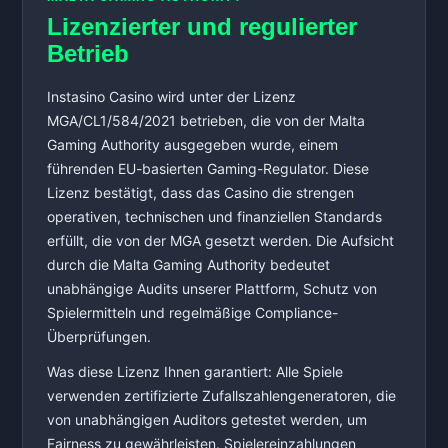
Lizenzierter und regulierter
Betrieb
Instasino Casino wird unter der Lizenz
MGA/CL1/584/2021 betrieben, die von der Malta
Gaming Authority ausgegeben wurde, einem
führenden EU-basierten Gaming-Regulator. Diese
Lizenz bestätigt, dass das Casino die strengen
operativen, technischen und finanziellen Standards
erfüllt, die von der MGA gesetzt werden. Die Aufsicht
durch die Malta Gaming Authority bedeutet
unabhängige Audits unserer Plattform, Schutz von
Spielermitteln und regelmäßige Compliance-
Überprüfungen.
Was diese Lizenz Ihnen garantiert: Alle Spiele
verwenden zertifizierte Zufallszahlengeneratoren, die
von unabhängigen Auditors getestet werden, um
Fairness zu gewährleisten. Spielereinzahlungen