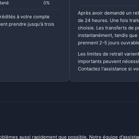
ntané
0%
Après avoir demandé un retr
crédités à votre compte
de 24 heures. Une fois trai
ent prendre jusqu'à trois
choisie. Les transferts de 
instantanément, tandis que l
prennent 2-5 jours ouvrabl
Les limites de retrait varie
importants peuvent nécessit
Contactez l'assistance si vo
lèmes aussi rapidement que possible. Notre équipe d'assistanc