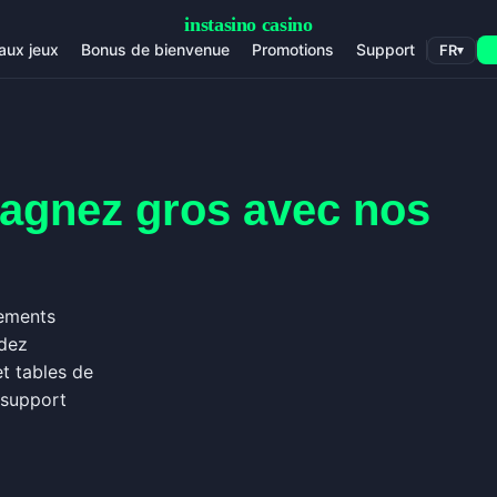
instasino casino
aux jeux
Bonus de bienvenue
Promotions
Support
FR
▾
Gagnez gros avec nos
iements
édez
t tables de
 support