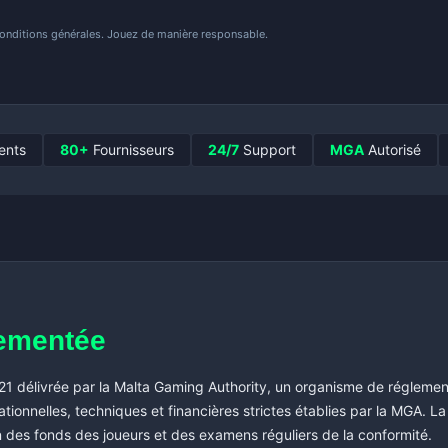
 conditions générales. Jouez de manière responsable.
ents
80+
Fournisseurs
24/7
Support
MGA
Autorisé
lementée
1 délivrée par la Malta Gaming Authority, un organisme de réglement
ionnelles, techniques et financières strictes établies par la MGA. La
 des fonds des joueurs et des examens réguliers de la conformité.