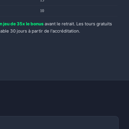
15
10
n jeu de 35x le bonus
avant le retrait. Les tours gratuits
le 30 jours à partir de l'accréditation.