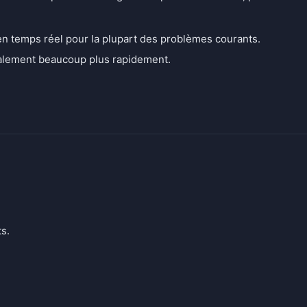
 en temps réel pour la plupart des problèmes courants.
alement beaucoup plus rapidement.
s.