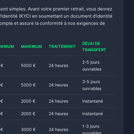
sont simples. Avant votre premier retrait, vous devrez
d'identité (KYC) en soumettant un document d'identité
compte et assure la conformité à nos exigences de
DÉLAI DE
INIMUM
MAXIMUM
TRAITEMENT
TRANSFERT
2-5 jours
 €
5000 €
24 heures
ouvrables
3-5 jours
 €
5000 €
24 heures
ouvrables
 €
2000 €
24 heures
Instantané
 €
2000 €
24 heures
Instantané
1-3 jours
 €
3000 €
24 heures
ouvrables