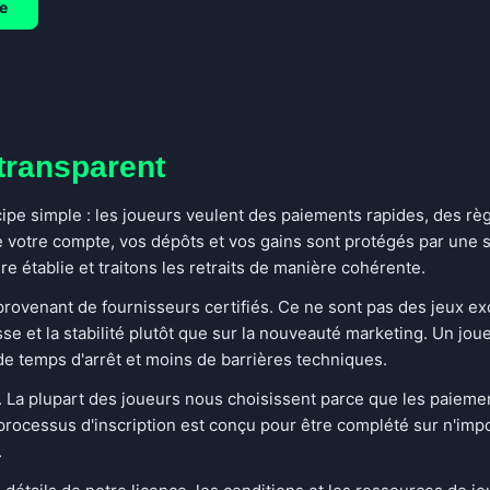
e
 transparent
cipe simple : les joueurs veulent des paiements rapides, des règ
que votre compte, vos dépôts et vos gains sont protégés par un
 établie et traitons les retraits de manière cohérente.
provenant de fournisseurs certifiés. Ce ne sont pas des jeux e
se et la stabilité plutôt que sur la nouveauté marketing. Un jo
e temps d'arrêt et moins de barrières techniques.
lle. La plupart des joueurs nous choisissent parce que les paiem
rocessus d'inscription est conçu pour être complété sur n'imp
.