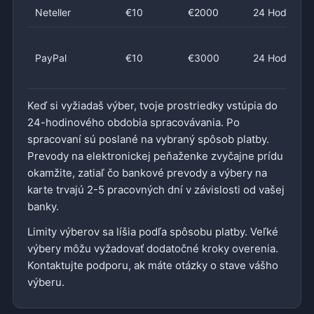
Neteller
€10
€2000
24 Hodín
PayPal
€10
€3000
24 Hodín
Keď si vyžiadaš výber, tvoje prostriedky vstúpia do
24-hodinového obdobia spracovávania. Po
spracovaní sú poslané na vybraný spôsob platby.
Prevody na elektronickej peňaženke zvyčajne prídu
okamžite, zatiaľ čo bankové prevody a výbery na
karte trvajú 2-5 pracovných dní v závislosti od vašej
banky.
Limity výberov sa líšia podľa spôsobu platby. Veľké
výbery môžu vyžadovať dodatočné kroky overenia.
Kontaktujte podporu, ak máte otázky o stave vášho
výberu.