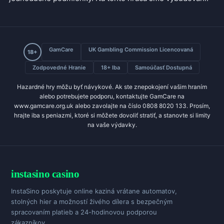
GamCare
UK Gambling Commission Licencovaná
18+
Zodpovedné Hranie
18+ Iba
Samoúčasť Dostupná
Hazardné hry môžu byť návykové. Ak ste znepokojení vašim hraním
alebo potrebujete podporu, kontaktujte GamCare na
www.gamcare.org.uk alebo zavolajte na číslo 0808 8020 133. Prosím,
hrajte iba s peniazmi, ktoré si môžete dovoliť stratiť, a stanovte si limity
na vaše výdavky.
instasino casino
InstaSino poskytuje online kaziná vrátane automatov,
stolných hier a možností živého dílera s bezpečným
spracovaním platieb a 24-hodinovou podporou
zákazníkov.