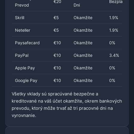
€20
Bezplatne
Prevod
Dni
Skrill
€5
Okamžite
1.9%
Neteller
€5
Okamžite
1.9%
Paysafecard
€10
Okamžite
0%
PayPal
€10
Okamžite
3.4%
Apple Pay
€10
Okamžite
0%
Google Pay
€10
Okamžite
0%
Všetky vklady sú spracúvané bezpečne a
kreditované na váš účet okamžite, okrem bankových
prevodu, ktorý môže trvať až tri pracovné dni na
vyrovnanie.