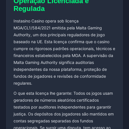
Operação Licenciada e
Regulada
Instasino Casino opera sob licença
MGA/CL1/584/2021 emitida pela Malta Gaming
Authority, um dos principais reguladores de jogo
baseado na UE. Esta licença confirma que o casino
cumpre os rigorosos padrões operacionais, técnicos e
financeiros estabelecidos pela MGA. A supervisão da
Malta Gaming Authority significa auditorias
independentes da nossa plataforma, proteção de
fundos de jogadores e revisões de conformidade
regulares.
O que esta licença lhe garante: Todos os jogos usam
geradores de números aleatórios certificados
testados por auditores independentes para garantir
justiça. Os depósitos dos jogadores são mantidos em
contas segregadas separadas dos fundos
operacionais. Se surgir uma disputa, tem acesso ao