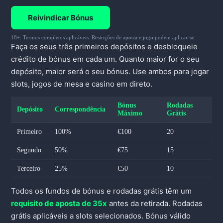
Reivindicar Bónus
18+. Termos completos aplicáveis. Restrições de aposta e jogo podem aplicar-se.
Faça os seus três primeiros depósitos e desbloqueie
crédito de bónus em cada um. Quanto maior for o seu
depósito, maior será o seu bónus. Use ambos para jogar
slots, jogos de mesa e casino em direto.
Bónus
Rodadas
Depósito
Correspondência
Máximo
Grátis
Primeiro
100%
€100
20
Segundo
50%
€75
15
Terceiro
25%
€50
10
Todos os fundos de bónus e rodadas grátis têm um
requisito de aposta de 35x
antes da retirada. Rodadas
grátis aplicáveis a slots selecionados. Bónus válido