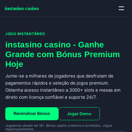
instasino casino
JOGO INSTANTÂNEO
instasino casino - Ganhe
Grande com Bónus Premium
Hoje
Junte-se a milhares de jogadores que desfrutam de
pagamentos rápidos e seleção de jogos premium.
Obtenha acesso instantâneo a 3000+ slots e mesas em
direto com licença confiável e suporte 24/7.
Reivindicar Bónus
Jogar Demo
Jogadores devem ter 18+. Bónus sujeito a termos e condições. Jogue
responsavelmente.