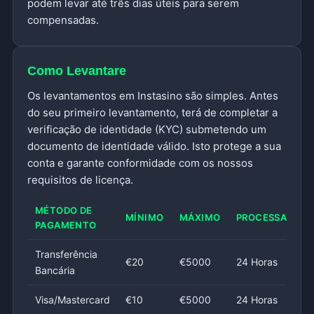
podem levar até três dias úteis para serem
compensadas.
Como Levantare
Os levantamentos em Instasino são simples. Antes
do seu primeiro levantamento, terá de completar a
verificação de identidade (KYC) submetendo um
documento de identidade válido. Isto protege a sua
conta e garante conformidade com os nossos
requisitos de licença.
MÉTODO DE
MÍNIMO
MÁXIMO
PROCESSAMEN
PAGAMENTO
Transferência
€20
€5000
24 Horas
Bancária
Visa/Mastercard
€10
€5000
24 Horas