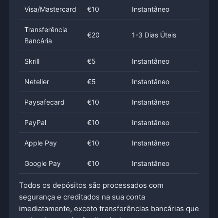
Visa/Mastercard
€10
Instantâneo
0%
Transferência
€20
1-3 Dias Úteis
Grat
Bancária
Skrill
€5
Instantâneo
1.9%
Neteller
€5
Instantâneo
1.9%
Paysafecard
€10
Instantâneo
0%
PayPal
€10
Instantâneo
3.4
Apple Pay
€10
Instantâneo
0%
Google Pay
€10
Instantâneo
0%
Todos os depósitos são processados com
segurança e creditados na sua conta
imediatamente, exceto transferências bancárias que